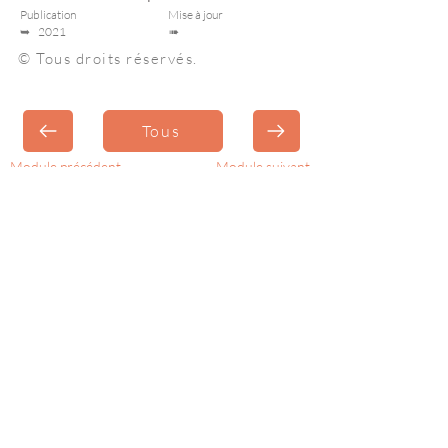
Publication
Mise à jour
➥
2021
➠
© Tous droits réservés.
Tous
Module précédent
Module suivant
Inscrivez-vous à l'
Infolettre
Recevez des nouvelles de M.C. STeph pour
être à l'affut des nouveautés.