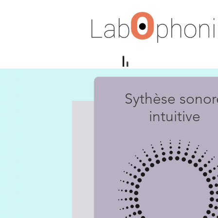
Sythèse sonor
intuitive