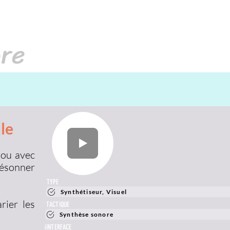
ore
le
 ou avec
 résonner
TYPE
Synthétiseur, Visuel
rier les
TACTIQUE
Synthèse sonore
iINTERFACE