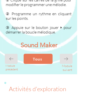
① Clique sur les carrés de la grille pour
modifier le programmer une mélodie.
② Programme un rythme en cliquant
sur les points.
③ Appuie sur le bouton jouer ⏵ pour
démarrer la boucle mélodique.
Sound Maker
Tous
Module
Module
précédent
suivant
Activités d'exploration